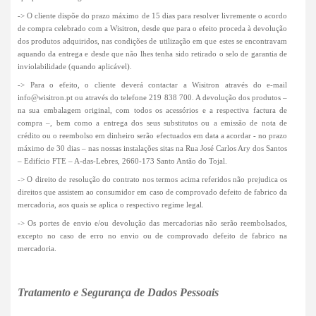
-> O cliente dispõe do prazo máximo de 15 dias para resolver livremente o acordo
de compra celebrado com a Wisitron, desde que para o efeito proceda à devolução
dos produtos adquiridos, nas condições de utilização em que estes se encontravam
aquando da entrega e desde que não lhes tenha sido retirado o selo de garantia de
inviolabilidade (quando aplicável).
-> Para o efeito, o cliente deverá contactar a Wisitron através do e-mail
info@wisitron.pt
ou através do telefone 219 838 700. A devolução dos produtos –
na sua embalagem original, com todos os acessórios e a respectiva factura de
compra –, bem como a entrega dos seus substitutos ou a emissão de nota de
crédito ou o reembolso em dinheiro serão efectuados em data a acordar - no prazo
máximo de 30 dias – nas nossas instalações sitas na Rua José Carlos Ary dos Santos
– Edifício FTE – A-das-Lebres, 2660-173 Santo Antão do Tojal.
-> O direito de resolução do contrato nos termos acima referidos não prejudica os
direitos que assistem ao consumidor em caso de comprovado defeito de fabrico da
mercadoria, aos quais se aplica o respectivo regime legal.
-> Os portes de envio e/ou devolução das mercadorias não serão reembolsados,
excepto no caso de erro no envio ou de comprovado defeito de fabrico na
mercadoria.
Tratamento e Segurança de Dados Pessoais