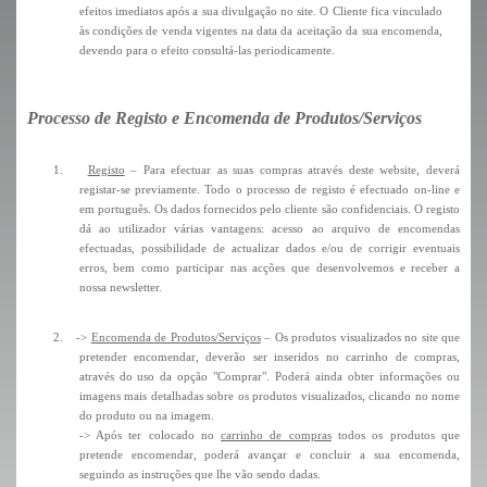
efeitos imediatos após a sua divulgação no site. O Cliente fica vinculado
às condições de venda vigentes na data da aceitação da sua encomenda,
devendo para o efeito consultá-las periodicamente.
Processo de Registo e Encomenda de Produtos/Serviços
1.
Registo
– Para efectuar as suas compras através deste website, deverá
registar-se previamente. Todo o processo de registo é efectuado on-line e
em português. Os dados fornecidos pelo cliente são confidenciais. O registo
dá ao utilizador várias vantagens: acesso ao arquivo de encomendas
efectuadas, possibilidade de actualizar dados e/ou de corrigir eventuais
erros, bem como participar nas acções que desenvolvemos e receber a
nossa newsletter.
2.
->
Encomenda de Produtos/Serviços
– Os produtos visualizados no site que
pretender encomendar, deverão ser inseridos no carrinho de compras,
através do uso da opção "Comprar". Poderá ainda obter informações ou
imagens mais detalhadas sobre os produtos visualizados, clicando no nome
do produto ou na imagem.
-> Após ter colocado no
carrinho de compras
todos os produtos que
pretende encomendar, poderá avançar e concluir a sua encomenda,
seguindo as instruções que lhe vão sendo dadas.