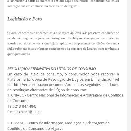
a Newsletter, a partir do momento em que faça o seu registo, conquanto não exista
indicação sua em contrário no formulário de registo.
Legislação e Foro
Quaisquer acordos e documentos a que sejam aplicáveis as presentes condições de
venda são regulados pela lei Portuguesa. Os litígios emergentes de quaisquer
acordos ou documentos a que sejam aplicáveis as presentes condições de venda
serão submetidos aos tribunais competentes da comarca de Loures, com renúncia a
quaisquer outros.
RESOLUÇÃO ALTERNATIVA DO LITÍGIOS DE CONSUMO
Em caso de litígio de consumo, o consumidor pode recorrer à
Plataforma Europeia de Resolução de Litígios em Linha, disponível
em http://ec.europa.eu/consumers/odr ou às seguintes entidades
de resolução alternativa de litígios de consumo:
1. CNIACC - Centro Nacional de Informação e Arbitragem de Conflitos
de Consumo
Tel.: 213 847 484;
E-mail: cniacc@unl.pt
2. CIMAAL - Centro de Informação, Mediação e Arbitragem de
Conflitos de Consumo do Algarve