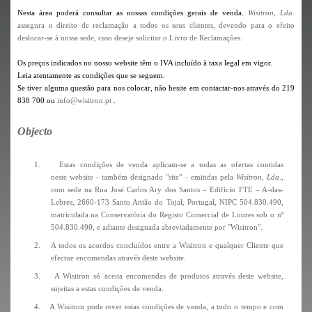
Nesta área poderá consultar as nossas condições gerais de venda.
Wisitron, Lda
.
assegura o direito de reclamação a todos os seus clientes, devendo para o efeito
deslocar-se à nossa sede, caso deseje solicitar o Livro de Reclamações.
Os preços indicados no nosso website têm o IVA incluído à taxa legal em vigor.
Leia atentamente as condições que se seguem.
Se tiver alguma questão para nos colocar, não hesite em contactar-nos através do 219
838 700 ou
info@wisitron.pt
.
Objecto
1.
Estas condições de venda aplicam-se a todas as ofertas contidas
neste website - também designado "site" - emitidas pela
Wisitron, Lda
.,
com sede na Rua José Carlos Ary dos Santos – Edifício FTE – A-das-
Lebres, 2660-173 Santo Antão do Tojal, Portugal, NIPC 504.830.490,
matriculada na Conservatória do Registo Comercial de Loures sob o nº
504.830.490, e adiante designada abreviadamente por "Wisitron".
2.
A todos os acordos concluídos entre a Wisitron e qualquer Cliente que
efectue encomendas através deste website.
3.
A Wisitron só aceita encomendas de produtos através deste website,
sujeitas a estas condições de venda.
4.
A Wisitron pode rever estas condições de venda, a todo o tempo e com