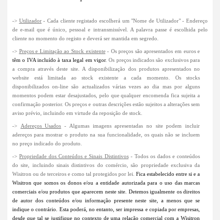
->
Utilizador
- Cada cliente registado escolherá um "Nome de Utilizador" - Endereço
de e-mail que é único, pessoal e intransmissível. A palavra passe é escolhida pelo
cliente no momento do registo e deverá ser mantida em segredo.
->
Preços e Limitação ao Stock existente
- Os preços são apresentados em euros e
têm o IVA incluído à taxa legal em vigor
. Os preços indicados são exclusivos para
a compra através deste site. A disponibilização dos produtos apresentados no
website está limitada ao stock existente a cada momento. Os stocks
disponibilizados on-line são actualizados várias vezes ao dia mas por alguns
momentos podem estar desajustados, pelo que qualquer encomenda fica sujeita a
confirmação posterior. Os preços e outras descrições estão sujeitos a alterações sem
aviso prévio, incluindo em virtude da reposição de stock.
->
Adereços Usados
- Algumas imagens apresentadas no site podem incluir
adereços para mostrar o produto na sua funcionalidade, os quais não se incluem
no preço indicado do produto.
->
Propriedade dos Conteúdos e Sinais Distintivos
- Todos os dados e conteúdos
do site, incluindo sinais distintivos do comércio, são propriedade exclusiva da
Wisitron ou de terceiros e como tal protegidos por lei.
Fica estabelecido entre si e a
Wisitron que somos os donos e/ou a entidade autorizada para o uso das marcas
comerciais e/ou produtos que aparecem neste site. Detemos igualmente os direitos
de autor dos conteúdos e/ou informação presente neste site, a menos que se
indique o contrário.
Esta poderá, no entanto, ser impressa e copiada por empresas,
desde que tal se justifique no contexto de uma relação comercial com a Wisitron