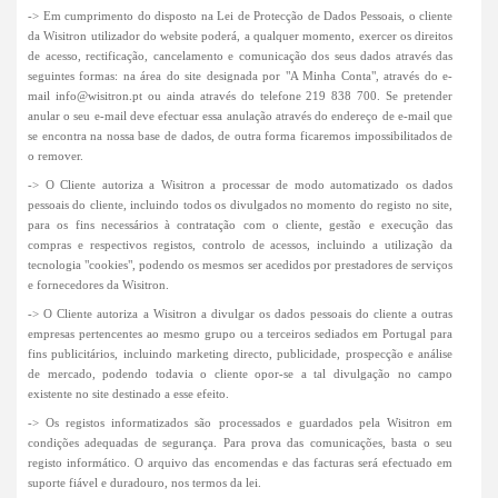
-> Em cumprimento do disposto na Lei de Protecção de Dados Pessoais, o cliente
da Wisitron utilizador do website poderá, a qualquer momento, exercer os direitos
de acesso, rectificação, cancelamento e comunicação dos seus dados através das
seguintes formas: na área do site designada por "A Minha Conta", através do e-
mail
info@wisitron.pt
ou ainda através do telefone 219 838 700. Se pretender
anular o seu e-mail deve efectuar essa anulação através do endereço de e-mail que
se encontra na nossa base de dados, de outra forma ficaremos impossibilitados de
o remover.
-> O Cliente autoriza a Wisitron a processar de modo automatizado os dados
pessoais do cliente, incluindo todos os divulgados no momento do registo no site,
para os fins necessários à contratação com o cliente, gestão e execução das
compras e respectivos registos, controlo de acessos, incluindo a utilização da
tecnologia "cookies", podendo os mesmos ser acedidos por prestadores de serviços
e fornecedores da Wisitron.
-> O Cliente autoriza a Wisitron a divulgar os dados pessoais do cliente a outras
empresas pertencentes ao mesmo grupo ou a terceiros sediados em Portugal para
fins publicitários, incluindo marketing directo, publicidade, prospecção e análise
de mercado, podendo todavia o cliente opor-se a tal divulgação no campo
existente no site destinado a esse efeito.
-> Os registos informatizados são processados e guardados pela Wisitron em
condições adequadas de segurança. Para prova das comunicações, basta o seu
registo informático. O arquivo das encomendas e das facturas será efectuado em
suporte fiável e duradouro, nos termos da lei.