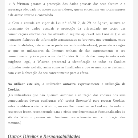
-> A Wisitron garante a protecção dos dados pessoais dos seus clientes e a
segurança adequada no acesso aos servidores, que se encontram em locais seguros
e de acesso restrito e controlado.
-> Com a entrada em vigor da Lei n.º 46/2012, de 29 de Agosto, relativa ao
tratamento de dados pessoais e protecção da privacidade no sector das
comunicações electrónicas foi alterado o regime aplicável aos Cookies (i.e. os
pequenos ficheiros de informação armazenados no browser, que permitem, entre
outras finalidades, determinar as preferências dos utilizadores), passando a exigir-
se que os utilizadores da Internet tenham de dar expressamente o seu
consentimento prévio para o uso de Cookies. A fim de dar cumprimento a esta
exigência legal, a Wisitron procederá à identificação de todos os Cookies
utilizados neste website, assim como as finalidades a que os mesmos se destinam,
com vista à obtenção do seu consentimento para o efeito.
Ao utilizar este site, o utilizador autoriza expressamente a utilização de
Cookies.
(Os utilizadores que não queiram autorizar a utilização dos cookies nos seus
computadores devem configurar o(s) seu(s) Browser(s) para recusar Cookies,
antes de utilizar o site da Wisitron, ou escolher desactivar os Cookies, clicando no
respectivo ícone, reconhecendo para o efeito que determinadas funcionalidades do
site da Wisitron possam não funcionar correctamente sem a utilização dos
mesmos.)
Outros Direitos e Responsabilidades