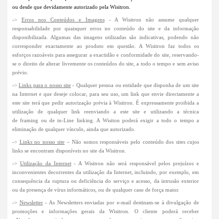
ou desde que devidamente autorizado pela Wisitron.
->
Erros nos Conteúdos e Imagens
- A Wisitron não assume qualquer
responsabilidade por quaisquer erros no conteúdo do site e da informação
disponibilizada. Algumas das imagens utilizadas são indicativas, podendo não
corresponder exactamente ao produto em questão. A Wisitron faz todos os
esforços razoáveis para assegurar a exactidão e conformidade do site, reservando-
se o direito de alterar livremente os conteúdos do site, a todo o tempo e sem aviso
prévio.
->
Links para o nosso site
- Qualquer pessoa ou entidade que disponha de um site
na Internet e que deseje colocar, para seu uso, um link que envie directamente a
este site terá que pedir autorização prévia à Wisitron. É expressamente proibida a
utilização de qualquer link reenviando a este site e utilizando a técnica
de framing ou de in-Line linking. A Wisiton poderá exigir a todo o tempo a
eliminação de qualquer vínculo, ainda que autorizado.
->
Links no nosso site
– Não somos responsáveis pelo conteúdo dos sites cujos
links se encontram disponíveis no site da Wisitron.
->
Utilização da Internet
- A Wisitron não será responsável pelos prejuízos e
inconvenientes decorrentes da utilização da Internet, incluindo, por exemplo, em
consequência da ruptura ou deficiência do serviço e acesso, da intrusão exterior
ou da presença de vírus informáticos, ou de qualquer caso de força maior.
->
Newsletter
- As Newsletters enviadas por e-mail destinam-se à divulgação de
promoções e informações gerais da Wisitron. O cliente poderá receber