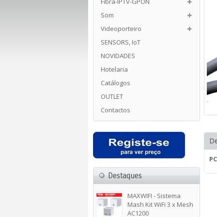
Fibra-IPTV-GPON
Som
Videoporteiro
SENSORS, IoT
NOVIDADES
Hotelaria
Catálogos
OUTLET
Contactos
De
PC
Destaques
MAXWIFI - Sistema
Mash Kit WiFi 3 x Mesh
AC1200