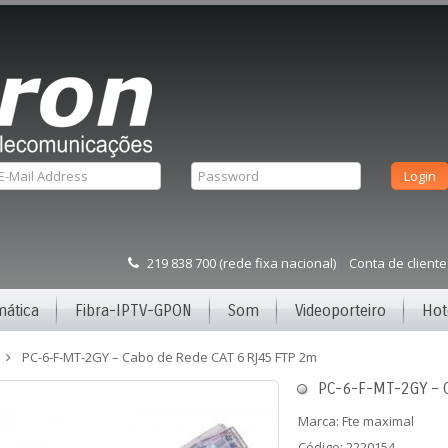
219 838 700 (rede fixa nacional)
Conta de cliente
mática
Fibra-IPTV-GPON
Som
Videoporteiro
Hot
PC-6-F-MT-2GY – Cabo de Rede CAT 6 RJ45 FTP 2m
PC-6-F-MT-2GY – 
Marca:
Fte maximal
Código: 2220154