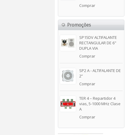
Comprar
Promoções
SP15DV ALTIFALANTE
RECTANGULAR DE 6"
DUPLA VIA
Comprar
SP2 A - ALTIFALANTE DE
2”
Comprar
TER 4 – Repartidor 4
vias, 5-1000 MHz Clase
A
Comprar