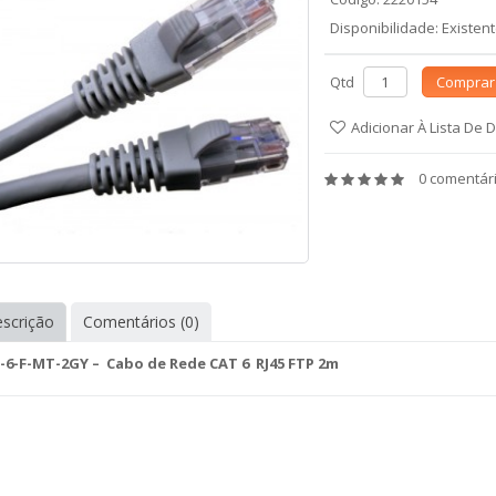
Disponibilidade: Existen
Qtd
Comprar
Adicionar À Lista De 
0 comentár
scrição
Comentários (0)
-6-F-MT-2GY – Cabo de Rede CAT 6 RJ45 FTP 2m