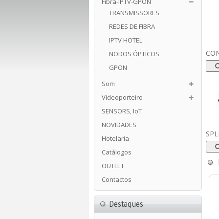
Fibra-IPTV-GPON
TRANSMISSORES
REDES DE FIBRA
IPTV HOTEL
CO
NODOS ÓPTICOS
GPON
Som
Videoporteiro
SENSORS, IoT
NOVIDADES
SPL
Hotelaria
Catálogos
OUTLET
Contactos
Destaques