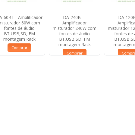
A-60BT - Amplificador
DA-240BT -
DA-120B
misturador 60W com
Amplificador
Amplific
fontes de áudio
misturador 240W com
misturador 
BT,USB,SD, FM
fontes de áudio
fontes de 
montagem Rack
BT,USB,SD, FM
BT,USB,S
montagem Rack
montagem
Comprar
Comprar
Compr