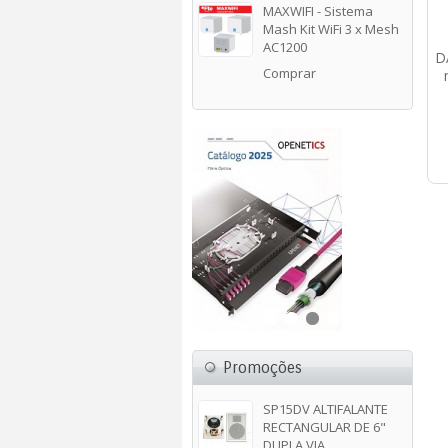
MAXWIFI - Sistema
Mash Kit WiFi 3 x Mesh
AC1200
D
Comprar
Promoções
SP15DV ALTIFALANTE
RECTANGULAR DE 6"
DUPLA VIA