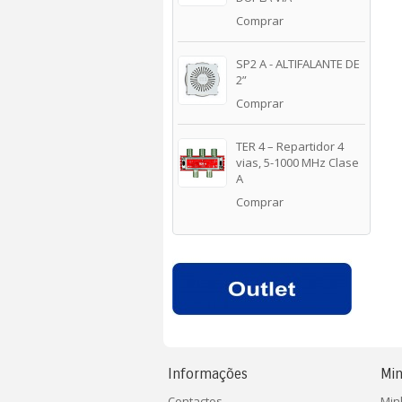
Comprar
SP2 A - ALTIFALANTE DE
2”
Comprar
TER 4 – Repartidor 4
vias, 5-1000 MHz Clase
A
Comprar
Informações
Min
Contactos
Min