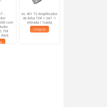
T -
AL 401 TS Amplificador
AL 362 ICT
ador
de linha TER + SAT. 1
Amplificador de linha
120W com
entrada / 1saida
TER +SAT Duplo
áudio
2entradas / 2saidas
Comprar
D, FM
Comprar
 Rack
ar