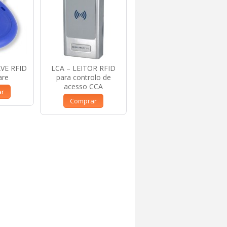
AVE RFID
LCA – LEITOR RFID
are
para controlo de
acesso CCA
ar
Comprar