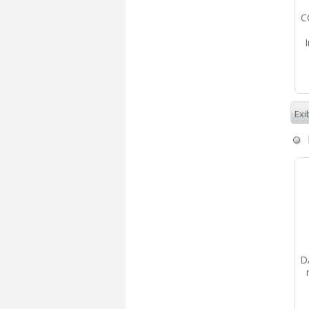
C
Exi
D