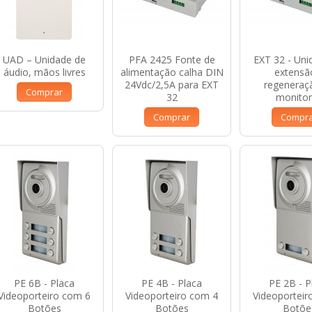
UAD – Unidade de
PFA 2425 Fonte de
EXT 32 - Uni
áudio, mãos livres
alimentação calha DIN
extensã
24Vdc/2,5A para EXT
regeneraç
Comprar
32
monito
Comprar
Compr
PE 6B - Placa
PE 4B - Placa
PE 2B - P
Videoporteiro com 6
Videoporteiro com 4
Videoporteir
Botões
Botões
Botõe