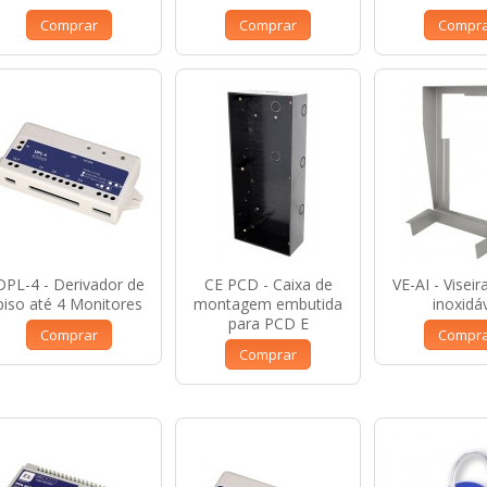
Comprar
Comprar
Compr
DPL-4 - Derivador de
CE PCD - Caixa de
VE-AI - Visei
piso até 4 Monitores
montagem embutida
inoxidá
para PCD E
Comprar
Compr
Comprar