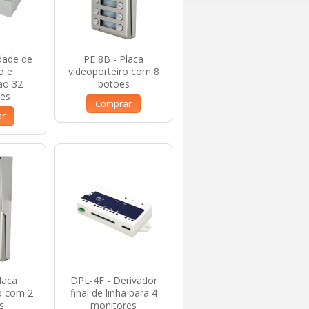
dade de
PE 8B - Placa
o e
videoporteiro com 8
ão 32
botões
res
Comprar
ar
laca
DPL-4F - Derivador
o com 2
final de linha para 4
s
monitores