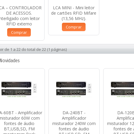
CA – CONTROLADOR
LCA MINI - Mini leitor
DE ACESSOS.
de cartões RFID Mifare
Interligado com leitor
(13,56 MHz).
RFID externo
Comprar
Comprar
bir de 1 a 22 do total de 22 (1 páginas)
Novidades
A-60BT - Amplificador
DA-240BT -
DA-120B
misturador 60W com
Amplificador
Amplific
fontes de áudio
misturador 240W com
misturador 
BT,USB,SD, FM
fontes de áudio
fontes de 