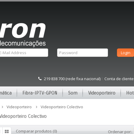
219 838 700 (rede fixa nacional)
Conta de cliente
mática
Fibra-IPTV-GPON
Som
Videoporteiro
Hot
Videoporteiro
Videoporteiro Colectivo
Videoporteiro Colectivo
Comparar produtos (0)
Ordenar por: