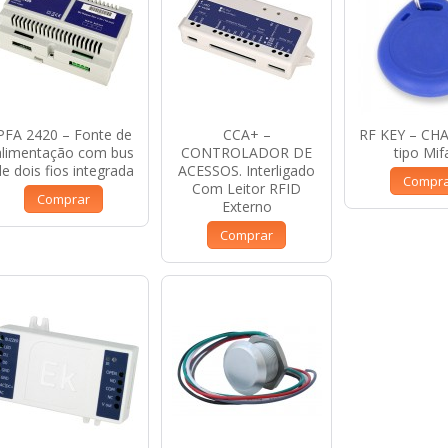
PFA 2420 – Fonte de
CCA+ –
RF KEY – CH
alimentação com bus
CONTROLADOR DE
tipo Mif
de dois fios integrada
ACESSOS. Interligado
Compr
Com Leitor RFID
Comprar
Externo
Comprar