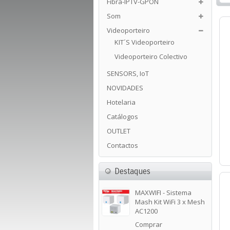
Fibra-IPTV-GPON
Som
Videoporteiro
KIT´s Videoporteiro
Videoporteiro Colectivo
SENSORS, IoT
NOVIDADES
Hotelaria
Catálogos
OUTLET
Contactos
Destaques
MAXWIFI - Sistema
Mash Kit WiFi 3 x Mesh
AC1200
Comprar