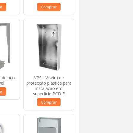
ar
Comprar
ra de aço
VPS - Viseira de
vel
protecção plástica para
instalação em
ar
superfície PCD E
Comprar