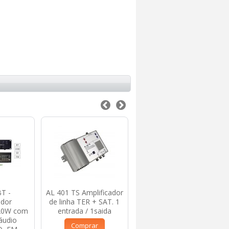
T -
AL 401 TS Amplificador
AL 362 ICT
ador
de linha TER + SAT. 1
Amplificador de linha
120W com
entrada / 1saida
TER +SAT Duplo
áudio
2entradas / 2saidas
Comprar