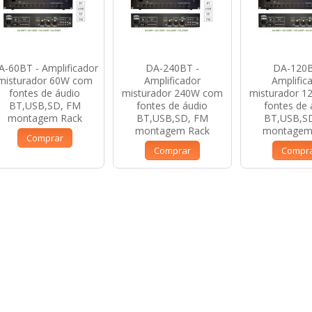
A-60BT - Amplificador
DA-240BT -
DA-120B
misturador 60W com
Amplificador
Amplific
fontes de áudio
misturador 240W com
misturador 
BT,USB,SD, FM
fontes de áudio
fontes de 
montagem Rack
BT,USB,SD, FM
BT,USB,S
montagem Rack
montagem
Comprar
Comprar
Compr