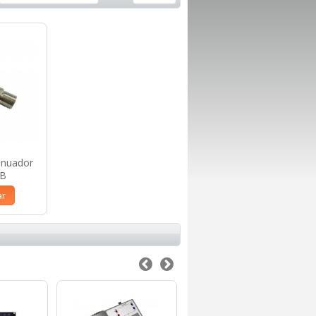
enuador
dB
ar