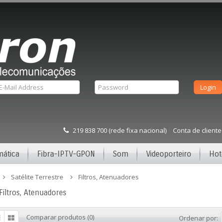
219 838 700 (rede fixa nacional)
Conta de cliente
mática
Fibra-IPTV-GPON
Som
Videoporteiro
Hot
Satélite Terrestre
Filtros, Atenuadores
Filtros, Atenuadores
Comparar produtos (0)
Ordenar por: