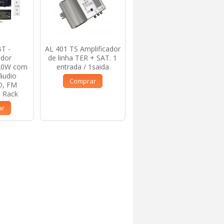
T -
AL 401 TS Amplificador
AL 362 ICT
ador
de linha TER + SAT. 1
Amplificador de linha
120W com
entrada / 1saida
TER +SAT Duplo
áudio
2entradas / 2saidas
Comprar
D, FM
Comprar
 Rack
ar