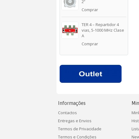
2”
Comprar
TER 4 – Repartidor 4
vias, 5-1000 MHz Clase
A
Comprar
Informações
Min
Contactos
Min
Entregas e Envios
His
Termos de Privacidade
Lis
Termos e Condições
New