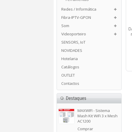
Redes / Informática
Fibra-IPTV-GPON
Som
D
Videoporteiro
SENSORS, IoT
NOVIDADES
Hotelaria
Catálogos
OUTLET
Contactos
Destaques
MAXWIFI - Sistema
Mash Kit WiFi 3 x Mesh
AC1200
Comprar