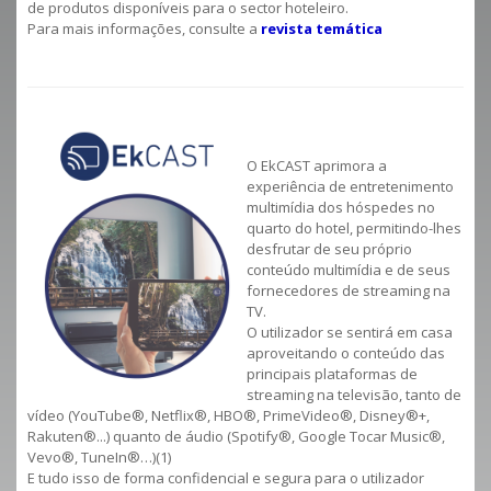
de produtos disponíveis para o sector hoteleiro.
Para mais informações, consulte a
revista temática
O EkCAST aprimora a
experiência de entretenimento
multimídia dos hóspedes no
quarto do hotel, permitindo-lhes
desfrutar de seu próprio
conteúdo multimídia e de seus
fornecedores de streaming na
TV.
O utilizador se sentirá em casa
aproveitando o conteúdo das
principais plataformas de
streaming na televisão, tanto de
vídeo (YouTube®, Netflix®, HBO®, PrimeVideo®, Disney®+,
Rakuten®...) quanto de áudio (Spotify®, Google Tocar Music®,
Vevo®, TuneIn®…)(1)
E tudo isso de forma confidencial e segura para o utilizador