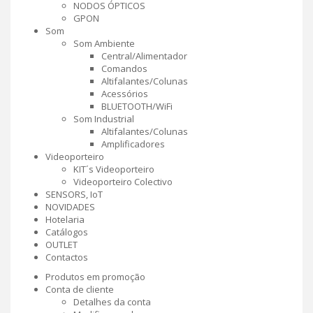
NODOS ÓPTICOS
GPON
Som
Som Ambiente
Central/Alimentador
Comandos
Altifalantes/Colunas
Acessórios
BLUETOOTH/WiFi
Som Industrial
Altifalantes/Colunas
Amplificadores
Videoporteiro
KIT´s Videoporteiro
Videoporteiro Colectivo
SENSORS, IoT
NOVIDADES
Hotelaria
Catálogos
OUTLET
Contactos
Produtos em promoção
Conta de cliente
Detalhes da conta