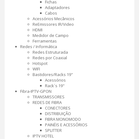
Fichas
Adaptadores
Cabos
Acessórios Mecânicos
ReEmissores IR/Video
HDMI
Medidor de Campo
Ferramentas
Redes / Informática
Redes Estruturada
Redes por Coaxial
Hotspot
WIFI
Bastidores/Racks 19"
Acessórios
Rack´s 19"
Fibra-IPTV-GPON
TRANSMISSORES
REDES DE FIBRA
CONECTORES
DISTRIBUIÇÃO
FIBRA MONOMODO
PAINÉIS E ACESSÓRIOS
SPLITTER
IPTV HOTEL