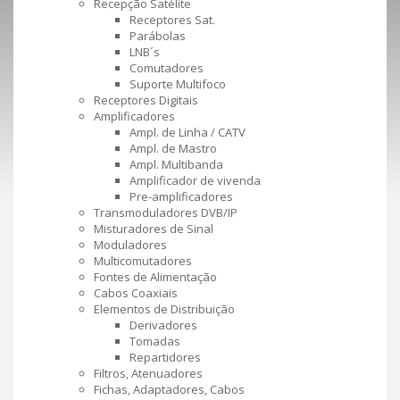
Recepção Satélite
Receptores Sat.
Parábolas
LNB´s
Comutadores
Suporte Multifoco
Receptores Digitais
Amplificadores
Ampl. de Linha / CATV
Ampl. de Mastro
Ampl. Multibanda
Amplificador de vivenda
Pre-amplificadores
Transmoduladores DVB/IP
Misturadores de Sinal
Moduladores
Multicomutadores
Fontes de Alimentação
Cabos Coaxiais
Elementos de Distribuição
Derivadores
Tomadas
Repartidores
Filtros, Atenuadores
Fichas, Adaptadores, Cabos