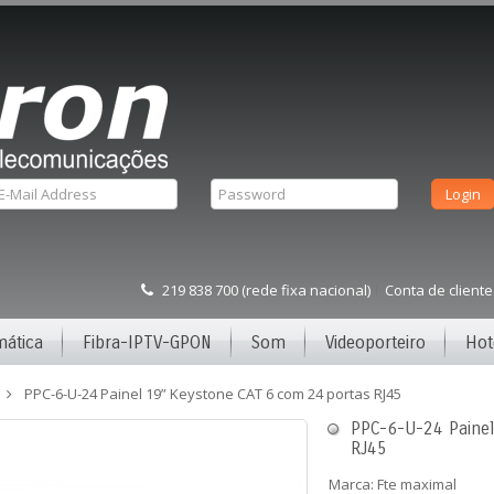
219 838 700 (rede fixa nacional)
Conta de cliente
mática
Fibra-IPTV-GPON
Som
Videoporteiro
Hot
PPC-6-U-24 Painel 19” Keystone CAT 6 com 24 portas RJ45
PPC-6-U-24 Painel
RJ45
Marca:
Fte maximal