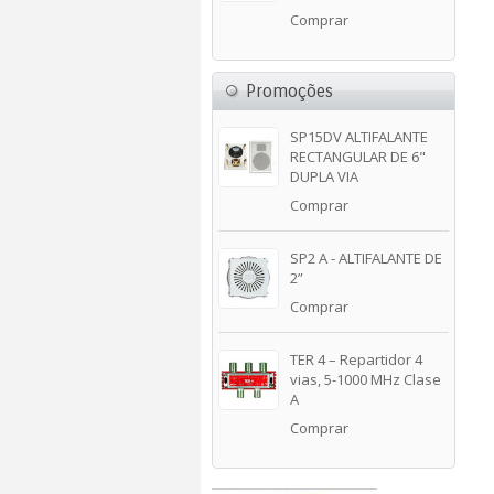
Comprar
Promoções
SP15DV ALTIFALANTE
RECTANGULAR DE 6"
DUPLA VIA
Comprar
SP2 A - ALTIFALANTE DE
2”
Comprar
TER 4 – Repartidor 4
vias, 5-1000 MHz Clase
A
Comprar