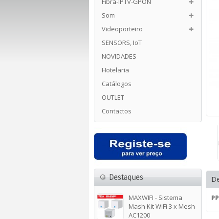
Fibra-IPTV-GPON
Som
Videoporteiro
SENSORS, IoT
NOVIDADES
Hotelaria
Catálogos
OUTLET
Contactos
Destaques
De
MAXWIFI - Sistema
PP
Mash Kit WiFi 3 x Mesh
AC1200